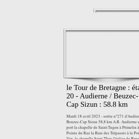
le Tour de Bretagne : ét
20 - Audierne / Beuzec-
Cap Sizun : 58.8 km
Mardi 18 avril 2023 - sortie n°271 d'Audie
Beuzec-Cap Sizun 58,8 km A.R. Audierne e
port la chapelle de Saint-Tugen à Primelin à
Pointe du Raz la Baie des Trépassés à la Po
Van, la chapelle Saint-They l'église de Be