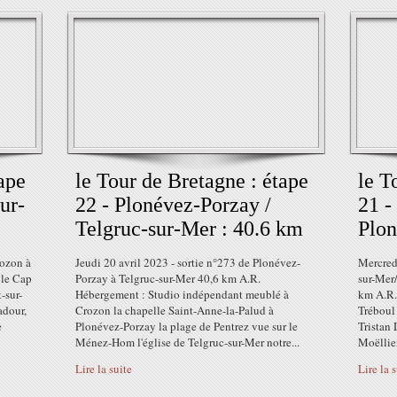
ape
le Tour de Bretagne : étape
le T
ur-
22 - Plonévez-Porzay /
21 -
Telgruc-sur-Mer : 40.6 km
Plon
rozon à
Jeudi 20 avril 2023 - sortie n°273 de Plonévez-
Mercredi
 le Cap
Porzay à Telgruc-sur-Mer 40,6 km A.R.
sur-Mer
-sur-
Hébergement : Studio indépendant meublé à
km A.R.
adour,
Crozon la chapelle Saint-Anne-la-Palud à
Tréboul
e
Plonévez-Porzay la plage de Pentrez vue sur le
Tristan 
Ménez-Hom l'église de Telgruc-sur-Mer notre...
Moëllien
Lire la suite
Lire la 