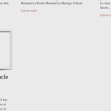
on abri
Bernard La Roche Bernard Le Barrage d'Arzal
Le chat 
Sainte...
Lire la suite
Lire la 
ucle
2,9 km
es et
o, le