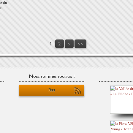
ie du
re
1
2
>
>>
Nous sommes sociaux !
Rss