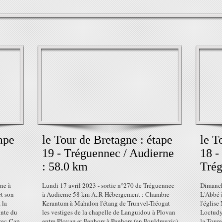
ape
le Tour de Bretagne : étape
le T
19 - Tréguennec / Audierne
18 -
: 58.0 km
Trég
rne à
Lundi 17 avril 2023 - sortie n°270 de Tréguennec
Dimanch
t son
à Audierne 58 km A..R Hébergement : Chambre
L'Abbé 
 la
Kerantum à Mahalon l'étang de Trunvel-Tréogat
l'église
inte du
les vestiges de la chapelle de Languidou à Plovan
Loctudy 
uzec-Cap
entre Plovan et Penhors à Penhors (en Pouldreuzic)
la Toure