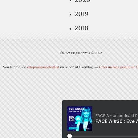
2019
2018
Theme: Elegant press © 2026
Voir le profil de
velopromenadeNatPat
sur le portail Overblog
Créer un blog gratuit sur 
FACE A - un podcast 
FACE A #30 : Eve A