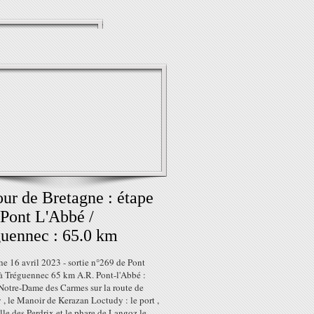
our de Bretagne : étape
 Pont L'Abbé /
uennec : 65.0 km
e 16 avril 2023 - sortie n°269 de Pont
à Tréguennec 65 km A.R. Pont-l'Abbé :
 Notre-Dame des Carmes sur la route de
, le Manoir de Kerazan Loctudy : le port ,
lle des Perdrix et le phare de Langoz le