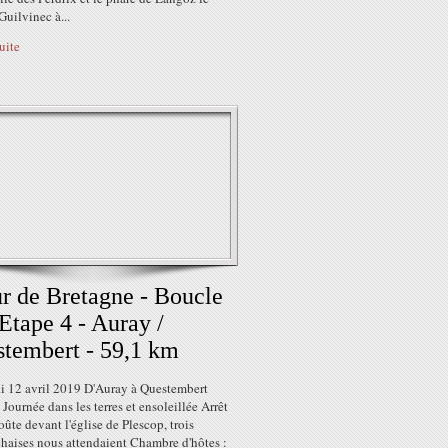
Guilvinec à...
suite
r de Bretagne - Boucle
 Etape 4 - Auray /
tembert - 59,1 km
i 12 avril 2019 D'Auray à Questembert
Journée dans les terres et ensoleillée Arrêt
oûte devant l'église de Plescop, trois
chaises nous attendaient Chambre d'hôtes :