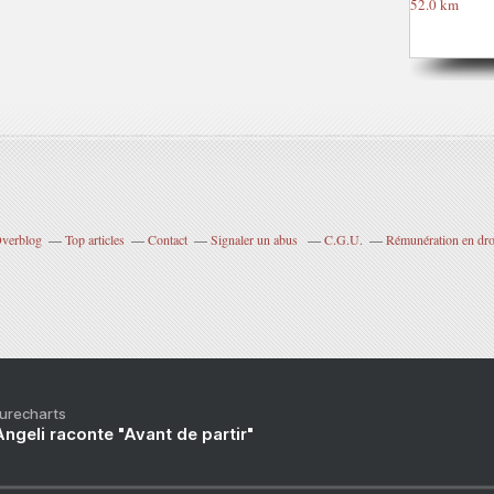
Overblog
Top articles
Contact
Signaler un abus
C.G.U.
Rémunération en droi
Purecharts
ngeli raconte "Avant de partir"