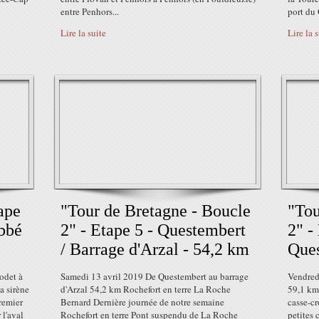
entre Penhors...
port du 
Lire la suite
Lire la 
ape
"Tour de Bretagne - Boucle
"Tou
Abbé
2" - Etape 5 - Questembert
2" -
/ Barrage d'Arzal - 54,2 km
Ques
odet à
Samedi 13 avril 2019 De Questembert au barrage
Vendred
a sirène
d'Arzal 54,2 km Rochefort en terre La Roche
59,1 km 
remier
Bernard Dernière journée de notre semaine
casse-cr
 l'aval
Rochefort en terre Pont suspendu de La Roche
petites 