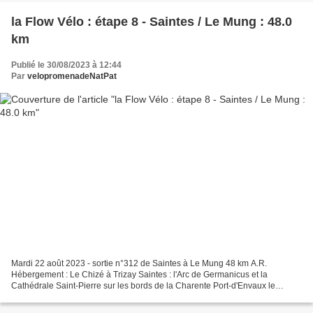
la Flow Vélo : étape 8 - Saintes / Le Mung : 48.0
km
Publié le 30/08/2023 à 12:44
Par
velopromenadeNatPat
Mardi 22 août 2023 - sortie n°312 de Saintes à Le Mung 48 km A.R.
Hébergement : Le Chizé à Trizay Saintes : l'Arc de Germanicus et la
Cathédrale Saint-Pierre sur les bords de la Charente Port-d'Envaux le
château de Panloy à Port-d'Envaux le château de...