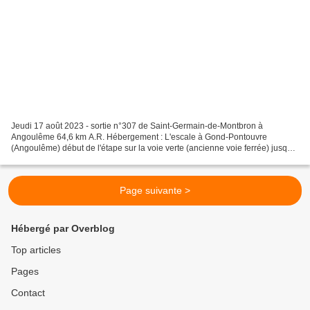
Jeudi 17 août 2023 - sortie n°307 de Saint-Germain-de-Montbron à
Angoulême 64,6 km A.R. Hébergement : L'escale à Gond-Pontouvre
(Angoulême) début de l'étape sur la voie verte (ancienne voie ferrée) jusqu'à
Le Quéroy en longeant la Touvre en direction...
Page suivante >
Hébergé par Overblog
Top articles
Pages
Contact