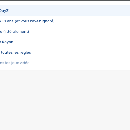
 DayZ
 a 13 ans (et vous l'avez ignoré)
e (littéralement)
im Rayan
 toutes les règles
s les jeux vidéo
us choquant de Rockstar ? - Le scandale BULLY
e plus moche de Steam
du RÊVE tourne au CAUCHEMAR
pendant 8 heures
it… à tort
umiliés par un jeu vidéo