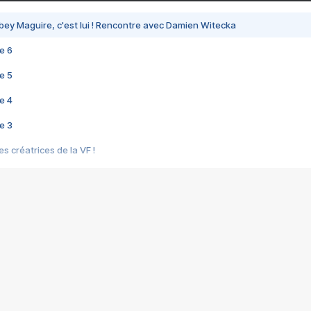
bey Maguire, c'est lui ! Rencontre avec Damien Witecka
e 6
e 5
e 4
e 3
s créatrices de la VF !
e 2
e 1
e Mektoub My Love arrive enfin ! Rencontre avec Shaïn Boumedine et Sal
i : après Toni en famille
elle réalise le bouleversant Dites lui que je l'aime
ais ! Rencontre autour de Vie privée de Rebecca Zlotowski