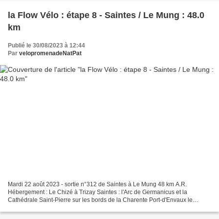
la Flow Vélo : étape 8 - Saintes / Le Mung : 48.0
km
Publié le 30/08/2023 à 12:44
Par
velopromenadeNatPat
Mardi 22 août 2023 - sortie n°312 de Saintes à Le Mung 48 km A.R.
Hébergement : Le Chizé à Trizay Saintes : l'Arc de Germanicus et la
Cathédrale Saint-Pierre sur les bords de la Charente Port-d'Envaux le
château de Panloy à Port-d'Envaux le château de...