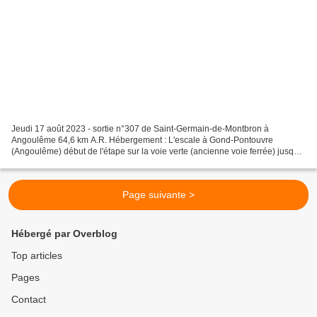
Jeudi 17 août 2023 - sortie n°307 de Saint-Germain-de-Montbron à
Angoulême 64,6 km A.R. Hébergement : L'escale à Gond-Pontouvre
(Angoulême) début de l'étape sur la voie verte (ancienne voie ferrée) jusqu'à
Le Quéroy en longeant la Touvre en direction...
Page suivante >
Hébergé par Overblog
Top articles
Pages
Contact