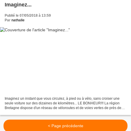
Imaginez...
Publié le 07/05/2018 à 13:59
Par
nathalie
Imaginez un instant que vous circulez, à pied ou à vélo, sans croiser une
seule voiture sur des dizaines de kilomètres... LE BONHEUR!!! La région
Bretagne dispose d'un réseau de véloroutes et de voies vertes de près de
1000 kms dont 600 kms en site propre,...
< Page précédente