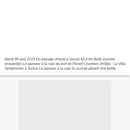
Mardi 09 avril 2019 Du barrage d'Arzal à Surzur 63,8 km Belle journée
ensoleillée Le passeur à la cale du port de Pénerf Chambre d'hôtes : La Villa
Symphorien à Surzur Le passeur à la cale du port de pénerf Une petite
pause "glace"à la crêperie "Les Salines"...