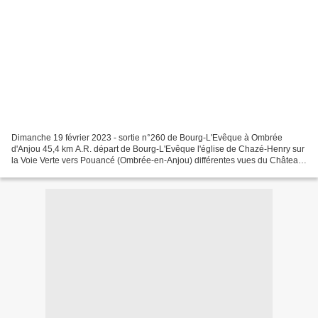
Dimanche 19 février 2023 - sortie n°260 de Bourg-L'Evêque à Ombrée
d'Anjou 45,4 km A.R. départ de Bourg-L'Evêque l'église de Chazé-Henry sur
la Voie Verte vers Pouancé (Ombrée-en-Anjou) différentes vues du Château
médiéval de Pouancé la Porte Angevine...