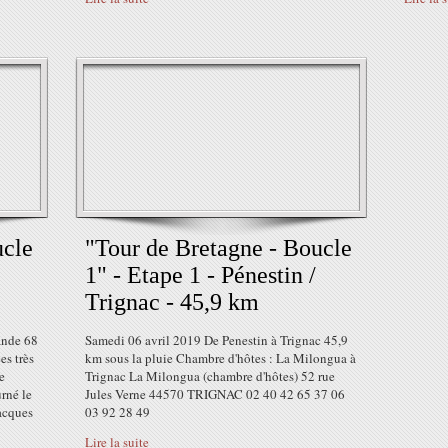
ucle
"Tour de Bretagne - Boucle
1" - Etape 1 - Pénestin /
Trignac - 45,9 km
ande 68
Samedi 06 avril 2019 De Penestin à Trignac 45,9
s très
km sous la pluie Chambre d'hôtes : La Milongua à
e
Trignac La Milongua (chambre d'hôtes) 52 rue
rné le
Jules Verne 44570 TRIGNAC 02 40 42 65 37 06
acques
03 92 28 49
Lire la suite