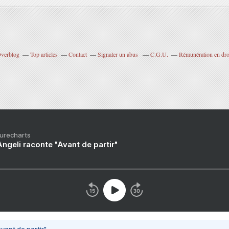
Overblog
Top articles
Contact
Signaler un abus
C.G.U.
Rémunération en droi
Purecharts
ngeli raconte "Avant de partir"