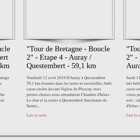
ucle
"Tour de Bretagne - Boucle
"Tou
ert
2" - Etape 4 - Auray /
2" -
2 km
Questembert - 59,1 km
Aura
arrage
Vendredi 12 avril 2019 D'Auray à Questembert
Jeudi 1
e
59,1 km Journée dans les terres et ensoleillée Arrêt
très bel
casse-croûte devant l'église de Plescop, trois
casse-c
che
petites chaises nous attendaient Chambre d'hôtes :
vieux p
zal
Le chat et la souris à Questembert Sanctuaire de
soir : c
Sainte...
d'hôtes 
Lire la suite
Lire la 