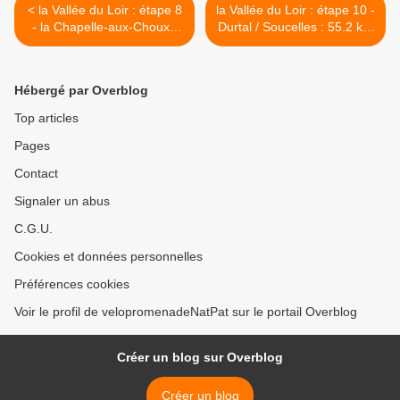
< la Vallée du Loir : étape 8
la Vallée du Loir : étape 10 -
- la Chapelle-aux-Choux /
Durtal / Soucelles : 55.2 km
La Flèche : 57.9 km
la Vallée du Loir : étape 11 -
Soucelles / Briollay : 16.7
km >
Hébergé par Overblog
Top articles
Pages
Contact
Signaler un abus
C.G.U.
Cookies et données personnelles
Préférences cookies
Voir le profil de velopromenadeNatPat sur le portail Overblog
Créer un blog sur Overblog
Créer un blog