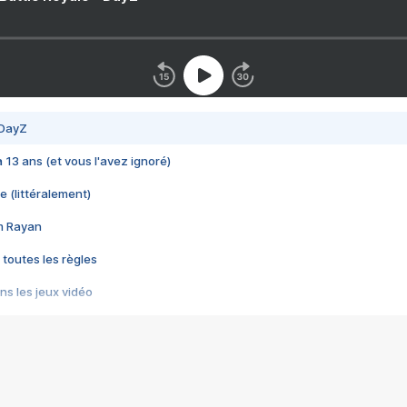
 DayZ
 a 13 ans (et vous l'avez ignoré)
e (littéralement)
im Rayan
 toutes les règles
s les jeux vidéo
us choquant de Rockstar ? - Le scandale BULLY
e plus moche de Steam
du RÊVE tourne au CAUCHEMAR